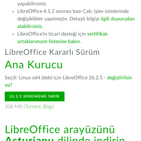
yapabilirsiniz.
LibreOffice 4.1.2 sonrası bazı Calc işlev isimlerinde
değişiklikler yapılmıştır. Detaylı bilgiyi
ilgili duyurudan
alabilirsiniz.
LibreOffice'in ticari desteği için
sertifikalı
ortaklarımızın listesine bakın
.
LibreOffice Kararlı Sürüm
Ana Kurucu
Seçili: Linux x64 (deb) için LibreOffice 26.2.5 -
değiştirilsin
mi?
26.2.5 SÜRÜMÜNÜ İNDIR
208 MB (
Torrent
,
Bilgi
)
LibreOffice arayüzünü