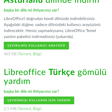
Asturianu
dilinde indirin
başka bir dile mi ihtiyacınız var?
LibreOffice'i doğrudan kendi dilinizde indirebilirsiniz.
Aşağıdaki düğme, sadece dilinizdeki kullanıcı arayüzünü
indirecektir. Henüz yapmadıysanız, LibreOffice Temel
yazılım paketini indirmelisiniz (yukarıda).
ÇEVIRILMIŞ KULLANICI ARAYÜZÜ
465 KB (
Torrent
,
Bilgi
)
Libreoffice
Türkçe
gömülü
yardım
başka bir dile mi ihtiyacınız var?
ÇEVRIMDIŞI KULLANIM IÇIN YARDIM
2.5 MB (
Torrent
,
Bilgi
)