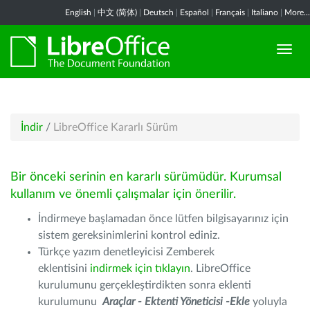
English
|
中文 (简体)
|
Deutsch
|
Español
|
Français
|
Italiano
|
More...
İndir
/
LibreOffice Kararlı Sürüm
Bir önceki serinin en kararlı sürümüdür. Kurumsal
kullanım ve önemli çalışmalar için önerilir.
İndirmeye başlamadan önce lütfen bilgisayarınız için
sistem gereksinimlerini kontrol ediniz.
Türkçe yazım denetleyicisi Zemberek
eklentisini
indirmek için tıklayın
. LibreOffice
kurulumunu gerçekleştirdikten sonra eklenti
kurulumunu
Araçlar - Ektenti Yöneticisi -Ekle
yoluyla