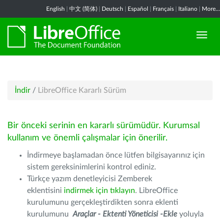
English
|
中文 (简体)
|
Deutsch
|
Español
|
Français
|
Italiano
|
More...
İndir
/
LibreOffice Kararlı Sürüm
Bir önceki serinin en kararlı sürümüdür. Kurumsal
kullanım ve önemli çalışmalar için önerilir.
İndirmeye başlamadan önce lütfen bilgisayarınız için
sistem gereksinimlerini kontrol ediniz.
Türkçe yazım denetleyicisi Zemberek
eklentisini
indirmek için tıklayın
. LibreOffice
kurulumunu gerçekleştirdikten sonra eklenti
kurulumunu
Araçlar - Ektenti Yöneticisi -Ekle
yoluyla