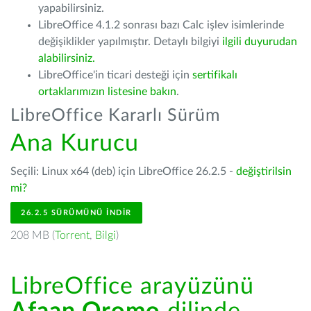
yapabilirsiniz.
LibreOffice 4.1.2 sonrası bazı Calc işlev isimlerinde
değişiklikler yapılmıştır. Detaylı bilgiyi
ilgili duyurudan
alabilirsiniz.
LibreOffice'in ticari desteği için
sertifikalı
ortaklarımızın listesine bakın
.
LibreOffice Kararlı Sürüm
Ana Kurucu
Seçili: Linux x64 (deb) için LibreOffice 26.2.5 -
değiştirilsin
mi?
26.2.5 SÜRÜMÜNÜ İNDIR
208 MB (
Torrent
,
Bilgi
)
LibreOffice arayüzünü