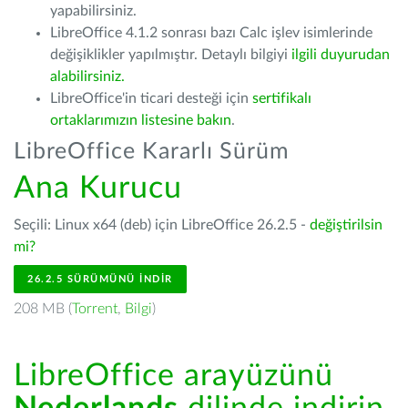
yapabilirsiniz.
LibreOffice 4.1.2 sonrası bazı Calc işlev isimlerinde
değişiklikler yapılmıştır. Detaylı bilgiyi
ilgili duyurudan
alabilirsiniz.
LibreOffice'in ticari desteği için
sertifikalı
ortaklarımızın listesine bakın
.
LibreOffice Kararlı Sürüm
Ana Kurucu
Seçili: Linux x64 (deb) için LibreOffice 26.2.5 -
değiştirilsin
mi?
26.2.5 SÜRÜMÜNÜ İNDIR
208 MB (
Torrent
,
Bilgi
)
LibreOffice arayüzünü