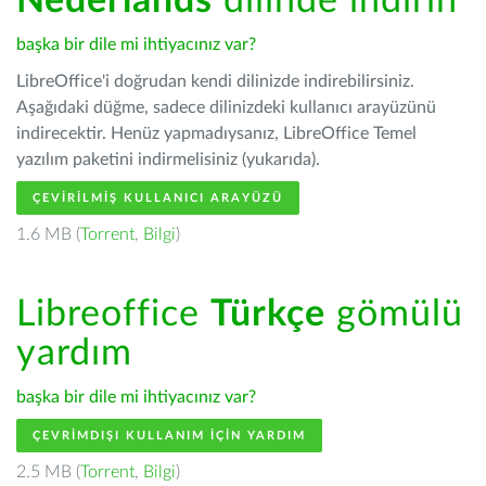
Nederlands
dilinde indirin
başka bir dile mi ihtiyacınız var?
LibreOffice'i doğrudan kendi dilinizde indirebilirsiniz.
Aşağıdaki düğme, sadece dilinizdeki kullanıcı arayüzünü
indirecektir. Henüz yapmadıysanız, LibreOffice Temel
yazılım paketini indirmelisiniz (yukarıda).
ÇEVIRILMIŞ KULLANICI ARAYÜZÜ
1.6 MB (
Torrent
,
Bilgi
)
Libreoffice
Türkçe
gömülü
yardım
başka bir dile mi ihtiyacınız var?
ÇEVRIMDIŞI KULLANIM IÇIN YARDIM
2.5 MB (
Torrent
,
Bilgi
)