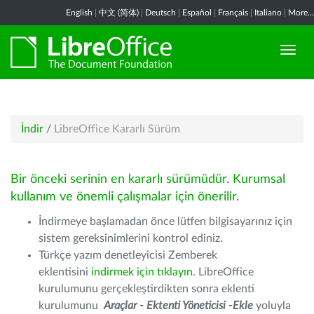
English
|
中文 (简体)
|
Deutsch
|
Español
|
Français
|
Italiano
|
More...
İndir
/
LibreOffice Kararlı Sürüm
Bir önceki serinin en kararlı sürümüdür. Kurumsal
kullanım ve önemli çalışmalar için önerilir.
İndirmeye başlamadan önce lütfen bilgisayarınız için
sistem gereksinimlerini kontrol ediniz.
Türkçe yazım denetleyicisi Zemberek
eklentisini
indirmek için tıklayın
. LibreOffice
kurulumunu gerçekleştirdikten sonra eklenti
kurulumunu
Araçlar - Ektenti Yöneticisi -Ekle
yoluyla