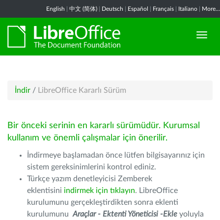
English
|
中文 (简体)
|
Deutsch
|
Español
|
Français
|
Italiano
|
More...
İndir
/
LibreOffice Kararlı Sürüm
Bir önceki serinin en kararlı sürümüdür. Kurumsal
kullanım ve önemli çalışmalar için önerilir.
İndirmeye başlamadan önce lütfen bilgisayarınız için
sistem gereksinimlerini kontrol ediniz.
Türkçe yazım denetleyicisi Zemberek
eklentisini
indirmek için tıklayın
. LibreOffice
kurulumunu gerçekleştirdikten sonra eklenti
kurulumunu
Araçlar - Ektenti Yöneticisi -Ekle
yoluyla