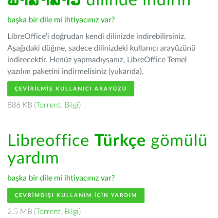
ພາສາລາວ
dilinde indirin
başka bir dile mi ihtiyacınız var?
LibreOffice'i doğrudan kendi dilinizde indirebilirsiniz.
Aşağıdaki düğme, sadece dilinizdeki kullanıcı arayüzünü
indirecektir. Henüz yapmadıysanız, LibreOffice Temel
yazılım paketini indirmelisiniz (yukarıda).
ÇEVIRILMIŞ KULLANICI ARAYÜZÜ
886 KB (
Torrent
,
Bilgi
)
Libreoffice
Türkçe
gömülü
yardım
başka bir dile mi ihtiyacınız var?
ÇEVRIMDIŞI KULLANIM IÇIN YARDIM
2.5 MB (
Torrent
,
Bilgi
)