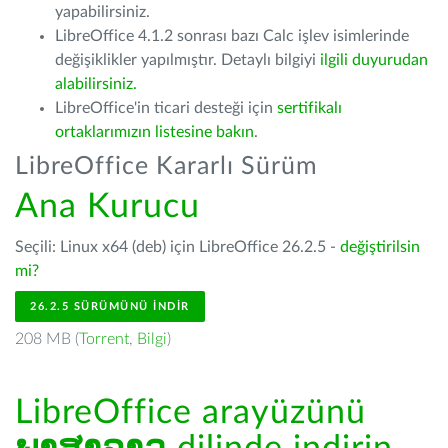
yapabilirsiniz.
LibreOffice 4.1.2 sonrası bazı Calc işlev isimlerinde
değişiklikler yapılmıştır. Detaylı bilgiyi
ilgili duyurudan
alabilirsiniz.
LibreOffice'in ticari desteği için
sertifikalı
ortaklarımızın listesine bakın
.
LibreOffice Kararlı Sürüm
Ana Kurucu
Seçili: Linux x64 (deb) için LibreOffice 26.2.5 -
değiştirilsin
mi?
26.2.5 SÜRÜMÜNÜ İNDIR
208 MB (
Torrent
,
Bilgi
)
LibreOffice arayüzünü