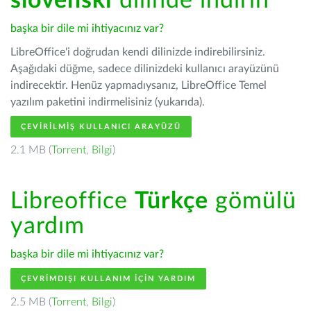
slovenski
dilinde indirin
başka bir dile mi ihtiyacınız var?
LibreOffice'i doğrudan kendi dilinizde indirebilirsiniz.
Aşağıdaki düğme, sadece dilinizdeki kullanıcı arayüzünü
indirecektir. Henüz yapmadıysanız, LibreOffice Temel
yazılım paketini indirmelisiniz (yukarıda).
ÇEVIRILMIŞ KULLANICI ARAYÜZÜ
2.1 MB (
Torrent
,
Bilgi
)
Libreoffice
Türkçe
gömülü
yardım
başka bir dile mi ihtiyacınız var?
ÇEVRIMDIŞI KULLANIM IÇIN YARDIM
2.5 MB (
Torrent
,
Bilgi
)