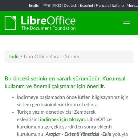
English
|
中文 (简体)
|
Deutsch
|
Español
|
Français
|
Italiano
|
More...
İndir
/
LibreOffice Kararlı Sürüm
Bir önceki serinin en kararlı sürümüdür. Kurumsal
kullanım ve önemli çalışmalar için önerilir.
İndirmeye başlamadan önce lütfen bilgisayarınız için
sistem gereksinimlerini kontrol ediniz.
Türkçe yazım denetleyicisi Zemberek
eklentisini
indirmek için tıklayın
. LibreOffice
kurulumunu gerçekleştirdikten sonra eklenti
kurulumunu
Araçlar - Ektenti Yöneticisi -Ekle
yoluyla