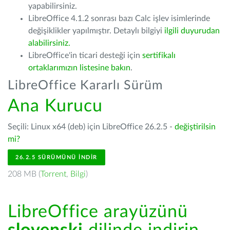
yapabilirsiniz.
LibreOffice 4.1.2 sonrası bazı Calc işlev isimlerinde
değişiklikler yapılmıştır. Detaylı bilgiyi
ilgili duyurudan
alabilirsiniz.
LibreOffice'in ticari desteği için
sertifikalı
ortaklarımızın listesine bakın
.
LibreOffice Kararlı Sürüm
Ana Kurucu
Seçili: Linux x64 (deb) için LibreOffice 26.2.5 -
değiştirilsin
mi?
26.2.5 SÜRÜMÜNÜ İNDIR
208 MB (
Torrent
,
Bilgi
)
LibreOffice arayüzünü