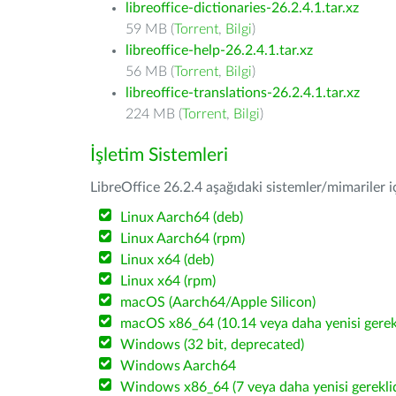
libreoffice-dictionaries-26.2.4.1.tar.xz
59 MB (
Torrent
,
Bilgi
)
libreoffice-help-26.2.4.1.tar.xz
56 MB (
Torrent
,
Bilgi
)
libreoffice-translations-26.2.4.1.tar.xz
224 MB (
Torrent
,
Bilgi
)
İşletim Sistemleri
LibreOffice 26.2.4 aşağıdaki sistemler/mimariler iç
Linux Aarch64 (deb)
Linux Aarch64 (rpm)
Linux x64 (deb)
Linux x64 (rpm)
macOS (Aarch64/Apple Silicon)
macOS x86_64 (10.14 veya daha yenisi gerekl
Windows (32 bit, deprecated)
Windows Aarch64
Windows x86_64 (7 veya daha yenisi gereklid