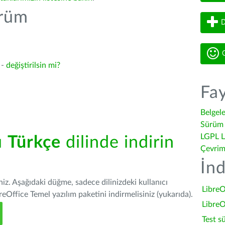
ürüm
D
G
 -
değiştirilsin mi?
Fay
Belgel
Sürüm 
LGPL L
ü
Türkçe
dilinde indirin
Çevrim
İnd
iniz. Aşağıdaki düğme, sadece dilinizdeki kullanıcı
LibreO
Office Temel yazılım paketini indirmelisiniz (yukarıda).
LibreO
Test s