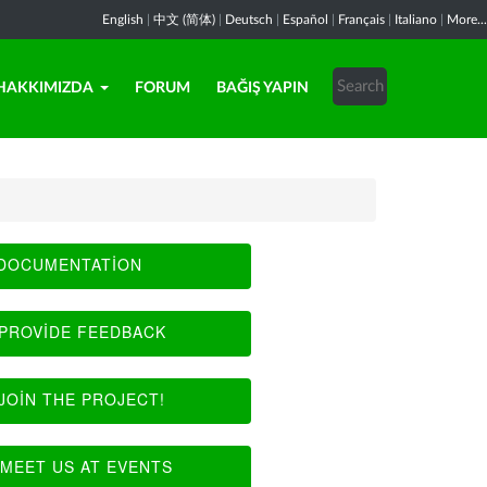
English
|
中文 (简体)
|
Deutsch
|
Español
|
Français
|
Italiano
|
More...
HAKKIMIZDA
FORUM
BAĞIŞ YAPIN
DOCUMENTATION
PROVIDE FEEDBACK
JOIN THE PROJECT!
MEET US AT EVENTS