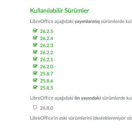
Kullanılabilir Sürümler
LibreOffice aşağıdaki
yayımlanmış
sürümlerde kulla
26.2.5
26.2.4
26.2.3
26.2.2
26.2.1
26.2.0
25.8.7
25.8.6
25.8.5
LibreOffice aşağıdaki
ön yayındaki
sürümlerde kull
26.8.0
LibreOffice'in eski sürümlerini (desteklenmiyor ola