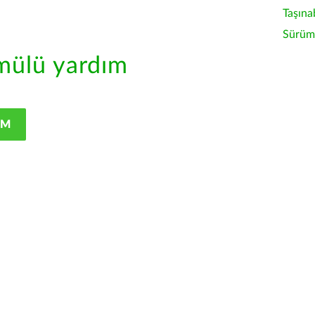
Taşına
Sürüm 
ülü yardım
IM