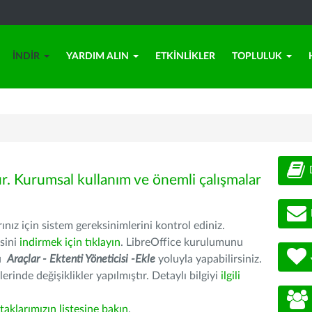
İNDIR
YARDIM ALIN
ETKINLIKLER
TOPLULUK
ür. Kurumsal kullanım ve önemli çalışmalar
nız için sistem gereksinimlerini kontrol ediniz.
sini
indirmek için tıklayın
. LibreOffice kurulumunu
nu
Araçlar - Ektenti Yöneticisi -Ekle
yoluyla yapabilirsiniz.
erinde değişiklikler yapılmıştır. Detaylı bilgiyi
ilgili
rtaklarımızın listesine bakın
.