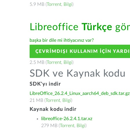
5.9 MB (
Torrent
,
Bilgi
)
Libreoffice
Türkçe
göm
başka bir dile mi ihtiyacınız var?
ÇEVRIMDIŞI KULLANIM IÇIN YARD
2.5 MB (
Torrent
,
Bilgi
)
SDK ve Kaynak kodu
SDK'yı indir
LibreOffice_26.2.4_Linux_aarch64_deb_sdk.tar.gz
21 MB (
Torrent
,
Bilgi
)
Kaynak kodu indir
libreoffice-26.2.4.1.tar.xz
279 MB (
Torrent
,
Bilgi
)