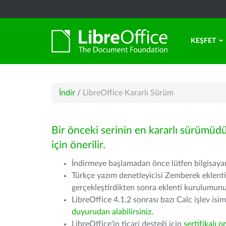
KEŞFET
İndir
/
LibreOffice Kararlı Sürüm
Bir önceki serinin en kararlı sürümüd
için önerilir.
İndirmeye başlamadan önce lütfen bilgisayarı
Türkçe yazım denetleyicisi Zemberek eklenti
gerçekleştirdikten sonra eklenti kurulumu
LibreOffice 4.1.2 sonrası bazı Calc işlev isiml
duyurudan alabilirsiniz.
LibreOffice'in ticari desteği için
sertifikalı o