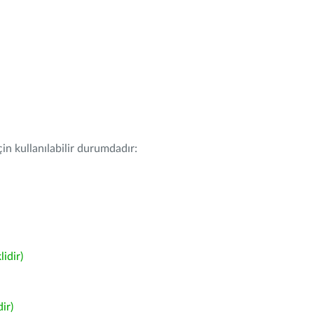
in kullanılabilir durumdadır:
idir)
ir)