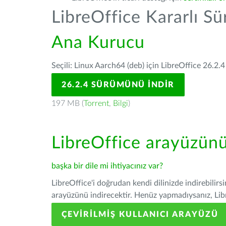
LibreOffice Kararlı S
Ana Kurucu
Seçili: Linux Aarch64 (deb) için LibreOffice 26.2.4
26.2.4 SÜRÜMÜNÜ İNDIR
197 MB (
Torrent
,
Bilgi
)
LibreOffice arayüzün
başka bir dile mi ihtiyacınız var?
LibreOffice'i doğrudan kendi dilinizde indirebilirs
arayüzünü indirecektir. Henüz yapmadıysanız, Libre
ÇEVIRILMIŞ KULLANICI ARAYÜZÜ