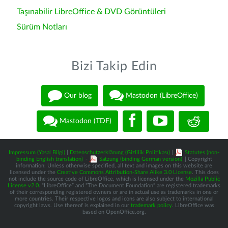
Taşınabilir LibreOffice & DVD Görüntüleri
Sürüm Notları
Bizi Takip Edin
Our blog
Mastodon (LibreOffice)
Mastodon (TDF)
Impressum (Yasal Bilgi)
|
Datenschutzerklärung (Gizlilik Politikası)
|
Statutes (non-
binding English translation)
-
Satzung (binding German version)
| Copyright
information: Unless otherwise specified, all text and images on this website are
licensed under the
Creative Commons Attribution-Share Alike 3.0 License
. This does
not include the source code of LibreOffice, which is licensed under the
Mozilla Public
License v2.0
. “LibreOffice” and “The Document Foundation” are registered trademarks
of their corresponding registered owners or are in actual use as trademarks in one or
more countries. Their respective logos and icons are also subject to international
copyright laws. Use thereof is explained in our
trademark policy
. LibreOffice was
based on OpenOffice.org.