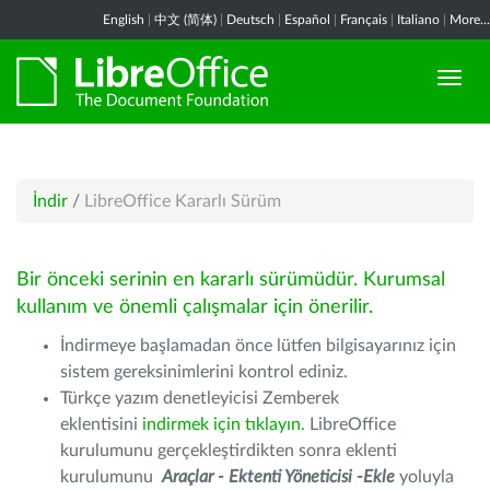
English
|
中文 (简体)
|
Deutsch
|
Español
|
Français
|
Italiano
|
More...
İndir
/
LibreOffice Kararlı Sürüm
Bir önceki serinin en kararlı sürümüdür. Kurumsal
kullanım ve önemli çalışmalar için önerilir.
İndirmeye başlamadan önce lütfen bilgisayarınız için
sistem gereksinimlerini kontrol ediniz.
Türkçe yazım denetleyicisi Zemberek
eklentisini
indirmek için tıklayın
. LibreOffice
kurulumunu gerçekleştirdikten sonra eklenti
kurulumunu
Araçlar - Ektenti Yöneticisi -Ekle
yoluyla