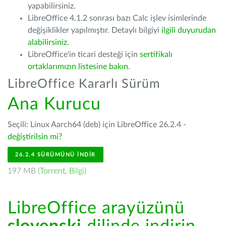
yapabilirsiniz.
LibreOffice 4.1.2 sonrası bazı Calc işlev isimlerinde
değişiklikler yapılmıştır. Detaylı bilgiyi
ilgili duyurudan
alabilirsiniz.
LibreOffice'in ticari desteği için
sertifikalı
ortaklarımızın listesine bakın
.
LibreOffice Kararlı Sürüm
Ana Kurucu
Seçili: Linux Aarch64 (deb) için LibreOffice 26.2.4 -
değiştirilsin mi?
26.2.4 SÜRÜMÜNÜ İNDIR
197 MB (
Torrent
,
Bilgi
)
LibreOffice arayüzünü