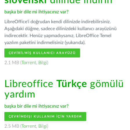
slovenski
dilinde indirin
başka bir dile mi ihtiyacınız var?
LibreOffice'i doğrudan kendi dilinizde indirebilirsiniz.
Aşağıdaki düğme, sadece dilinizdeki kullanıcı arayüzünü
indirecektir. Henüz yapmadıysanız, LibreOffice Temel
yazılım paketini indirmelisiniz (yukarıda).
ÇEVIRILMIŞ KULLANICI ARAYÜZÜ
2.1 MB (
Torrent
,
Bilgi
)
Libreoffice
Türkçe
gömülü
yardım
başka bir dile mi ihtiyacınız var?
ÇEVRIMDIŞI KULLANIM IÇIN YARDIM
2.5 MB (
Torrent
,
Bilgi
)