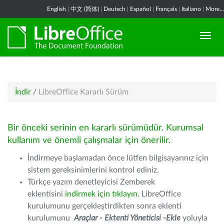
English
|
中文 (简体)
|
Deutsch
|
Español
|
Français
|
Italiano
|
More...
İndir
/
LibreOffice Kararlı Sürüm
Bir önceki serinin en kararlı sürümüdür. Kurumsal
kullanım ve önemli çalışmalar için önerilir.
İndirmeye başlamadan önce lütfen bilgisayarınız için
sistem gereksinimlerini kontrol ediniz.
Türkçe yazım denetleyicisi Zemberek
eklentisini
indirmek için tıklayın
. LibreOffice
kurulumunu gerçekleştirdikten sonra eklenti
kurulumunu
Araçlar - Ektenti Yöneticisi -Ekle
yoluyla