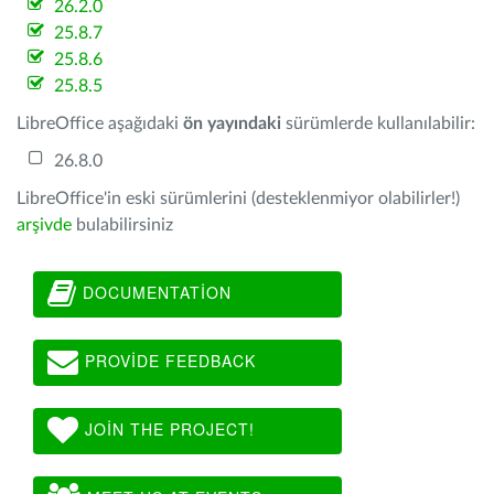
26.2.0
25.8.7
25.8.6
25.8.5
LibreOffice aşağıdaki
ön yayındaki
sürümlerde kullanılabilir:
26.8.0
LibreOffice'in eski sürümlerini (desteklenmiyor olabilirler!)
arşivde
bulabilirsiniz
DOCUMENTATION
PROVIDE FEEDBACK
JOIN THE PROJECT!