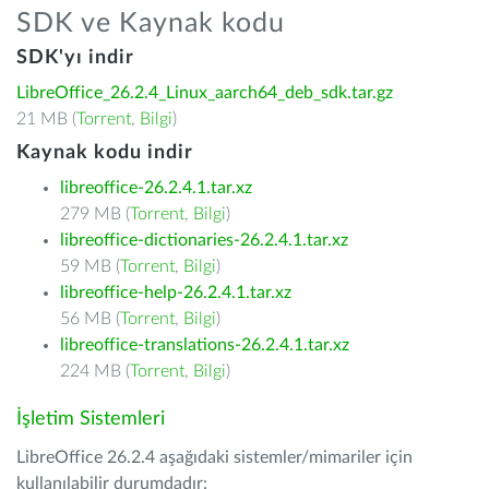
SDK ve Kaynak kodu
SDK'yı indir
LibreOffice_26.2.4_Linux_aarch64_deb_sdk.tar.gz
21 MB (
Torrent
,
Bilgi
)
Kaynak kodu indir
libreoffice-26.2.4.1.tar.xz
279 MB (
Torrent
,
Bilgi
)
libreoffice-dictionaries-26.2.4.1.tar.xz
59 MB (
Torrent
,
Bilgi
)
libreoffice-help-26.2.4.1.tar.xz
56 MB (
Torrent
,
Bilgi
)
libreoffice-translations-26.2.4.1.tar.xz
224 MB (
Torrent
,
Bilgi
)
İşletim Sistemleri
LibreOffice 26.2.4 aşağıdaki sistemler/mimariler için
kullanılabilir durumdadır: