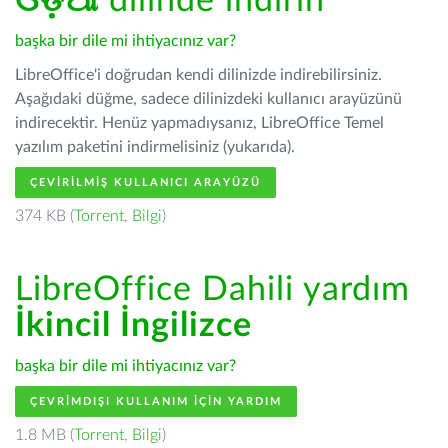
ଓଡ଼ିଆ
dilinde indirin
başka bir dile mi ihtiyacınız var?
LibreOffice'i doğrudan kendi dilinizde indirebilirsiniz.
Aşağıdaki düğme, sadece dilinizdeki kullanıcı arayüzünü
indirecektir. Henüz yapmadıysanız, LibreOffice Temel
yazılım paketini indirmelisiniz (yukarıda).
ÇEVIRILMIŞ KULLANICI ARAYÜZÜ
374 KB (
Torrent
,
Bilgi
)
LibreOffice Dahili yardım
İkincil İngilizce
başka bir dile mi ihtiyacınız var?
ÇEVRIMDIŞI KULLANIM IÇIN YARDIM
1.8 MB (
Torrent
,
Bilgi
)