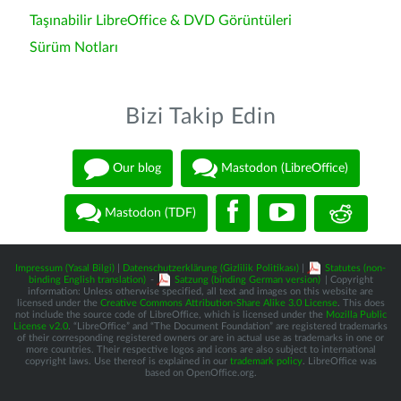
Taşınabilir LibreOffice & DVD Görüntüleri
Sürüm Notları
Bizi Takip Edin
Our blog
Mastodon (LibreOffice)
Mastodon (TDF)
Impressum (Yasal Bilgi)
|
Datenschutzerklärung (Gizlilik Politikası)
|
Statutes (non-
binding English translation)
-
Satzung (binding German version)
| Copyright
information: Unless otherwise specified, all text and images on this website are
licensed under the
Creative Commons Attribution-Share Alike 3.0 License
. This does
not include the source code of LibreOffice, which is licensed under the
Mozilla Public
License v2.0
. “LibreOffice” and “The Document Foundation” are registered trademarks
of their corresponding registered owners or are in actual use as trademarks in one or
more countries. Their respective logos and icons are also subject to international
copyright laws. Use thereof is explained in our
trademark policy
. LibreOffice was
based on OpenOffice.org.