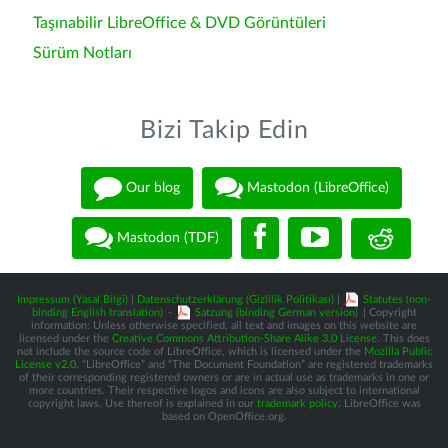
Taşınabilir LibreOffice & DVD Görüntüleri
Sürüm Notları
Bizi Takip Edin
Our blog
Mastodon (LibreOffice)
Mastodon (TDF)
Impressum (Yasal Bilgi)
|
Datenschutzerklärung (Gizlilik Politikası)
|
Statutes (non-
binding English translation)
-
Satzung (binding German version)
| Copyright
information: Unless otherwise specified, all text and images on this website are
licensed under the
Creative Commons Attribution-Share Alike 3.0 License
. This does
not include the source code of LibreOffice, which is licensed under the
Mozilla Public
License v2.0
. “LibreOffice” and “The Document Foundation” are registered trademarks
of their corresponding registered owners or are in actual use as trademarks in one or
more countries. Their respective logos and icons are also subject to international
copyright laws. Use thereof is explained in our
trademark policy
. LibreOffice was
based on OpenOffice.org.