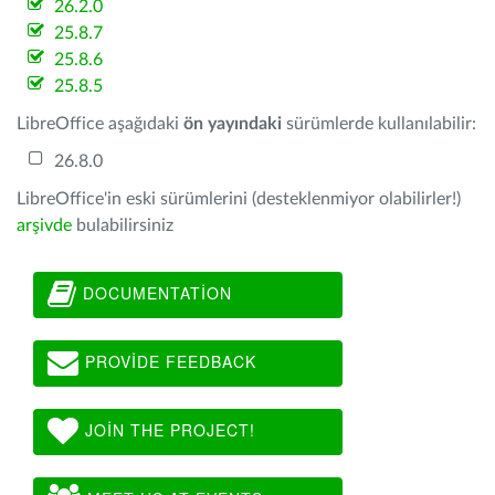
26.2.0
25.8.7
25.8.6
25.8.5
LibreOffice aşağıdaki
ön yayındaki
sürümlerde kullanılabilir:
26.8.0
LibreOffice'in eski sürümlerini (desteklenmiyor olabilirler!)
arşivde
bulabilirsiniz
DOCUMENTATION
PROVIDE FEEDBACK
JOIN THE PROJECT!