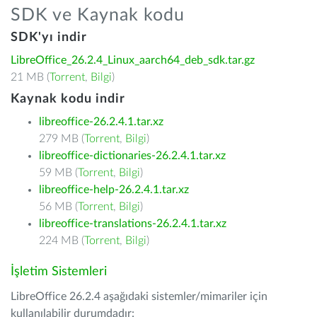
SDK ve Kaynak kodu
SDK'yı indir
LibreOffice_26.2.4_Linux_aarch64_deb_sdk.tar.gz
21 MB (
Torrent
,
Bilgi
)
Kaynak kodu indir
libreoffice-26.2.4.1.tar.xz
279 MB (
Torrent
,
Bilgi
)
libreoffice-dictionaries-26.2.4.1.tar.xz
59 MB (
Torrent
,
Bilgi
)
libreoffice-help-26.2.4.1.tar.xz
56 MB (
Torrent
,
Bilgi
)
libreoffice-translations-26.2.4.1.tar.xz
224 MB (
Torrent
,
Bilgi
)
İşletim Sistemleri
LibreOffice 26.2.4 aşağıdaki sistemler/mimariler için
kullanılabilir durumdadır: