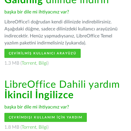
Gàidhlig
dilinde indirin
başka bir dile mi ihtiyacınız var?
LibreOffice'i doğrudan kendi dilinizde indirebilirsiniz.
Aşağıdaki düğme, sadece dilinizdeki kullanıcı arayüzünü
indirecektir. Henüz yapmadıysanız, LibreOffice Temel
yazılım paketini indirmelisiniz (yukarıda).
ÇEVIRILMIŞ KULLANICI ARAYÜZÜ
1.3 MB (
Torrent
,
Bilgi
)
LibreOffice Dahili yardım
İkincil İngilizce
başka bir dile mi ihtiyacınız var?
ÇEVRIMDIŞI KULLANIM IÇIN YARDIM
1.8 MB (
Torrent
,
Bilgi
)