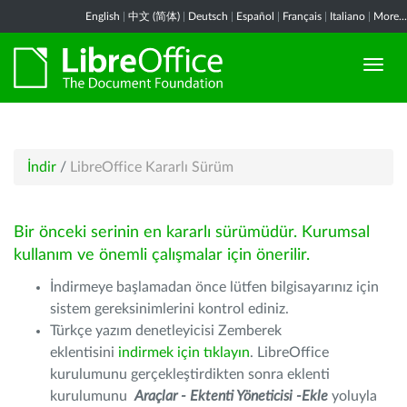
English
|
中文 (简体)
|
Deutsch
|
Español
|
Français
|
Italiano
|
More...
İndir
/
LibreOffice Kararlı Sürüm
Bir önceki serinin en kararlı sürümüdür. Kurumsal
kullanım ve önemli çalışmalar için önerilir.
İndirmeye başlamadan önce lütfen bilgisayarınız için
sistem gereksinimlerini kontrol ediniz.
Türkçe yazım denetleyicisi Zemberek
eklentisini
indirmek için tıklayın
. LibreOffice
kurulumunu gerçekleştirdikten sonra eklenti
kurulumunu
Araçlar - Ektenti Yöneticisi -Ekle
yoluyla