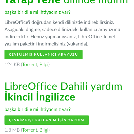
татар теле
dilinde indirin
başka bir dile mi ihtiyacınız var?
LibreOffice'i doğrudan kendi dilinizde indirebilirsiniz.
Aşağıdaki düğme, sadece dilinizdeki kullanıcı arayüzünü
indirecektir. Henüz yapmadıysanız, LibreOffice Temel
yazılım paketini indirmelisiniz (yukarıda).
ÇEVIRILMIŞ KULLANICI ARAYÜZÜ
124 KB (
Torrent
,
Bilgi
)
LibreOffice Dahili yardım
İkincil İngilizce
başka bir dile mi ihtiyacınız var?
ÇEVRIMDIŞI KULLANIM IÇIN YARDIM
1.8 MB (
Torrent
,
Bilgi
)