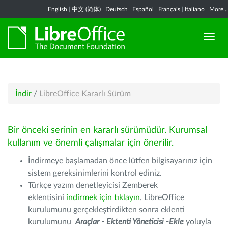
English
|
中文 (简体)
|
Deutsch
|
Español
|
Français
|
Italiano
|
More...
İndir
/
LibreOffice Kararlı Sürüm
Bir önceki serinin en kararlı sürümüdür. Kurumsal
kullanım ve önemli çalışmalar için önerilir.
İndirmeye başlamadan önce lütfen bilgisayarınız için
sistem gereksinimlerini kontrol ediniz.
Türkçe yazım denetleyicisi Zemberek
eklentisini
indirmek için tıklayın
. LibreOffice
kurulumunu gerçekleştirdikten sonra eklenti
kurulumunu
Araçlar - Ektenti Yöneticisi -Ekle
yoluyla