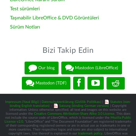
Test sürümleri
Taşınabilir LibreOffice & DVD Görüntüleri
Sürüm Notları
Bizi Takip Edin
Our blog
Mastodon (LibreOffice)
Mastodon (TDF)
Impressum (Yasal Bilgi)
|
Datenschutzerklärung (Gizlilik Politikası)
|
Statutes (non-
binding English translation)
-
Satzung (binding German version)
| Copyright
information: Unless otherwise specified, all text and images on this website are
licensed under the
Creative Commons Attribution-Share Alike 3.0 License
. This does
not include the source code of LibreOffice, which is licensed under the
Mozilla Public
License v2.0
. “LibreOffice” and “The Document Foundation” are registered trademarks
of their corresponding registered owners or are in actual use as trademarks in one or
more countries. Their respective logos and icons are also subject to international
copyright laws. Use thereof is explained in our
trademark policy
. LibreOffice was