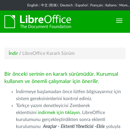
English
|
中文 (简体)
|
Deutsch
|
Español
|
Français
|
Italiano
|
More...
İndir
/
LibreOffice Kararlı Sürüm
Bir önceki serinin en kararlı sürümüdür. Kurumsal
kullanım ve önemli çalışmalar için önerilir.
İndirmeye başlamadan önce lütfen bilgisayarınız için
sistem gereksinimlerini kontrol ediniz.
Türkçe yazım denetleyicisi Zemberek
eklentisini
indirmek için tıklayın
. LibreOffice
kurulumunu gerçekleştirdikten sonra eklenti
kurulumunu
Araçlar - Ektenti Yöneticisi -Ekle
yoluyla