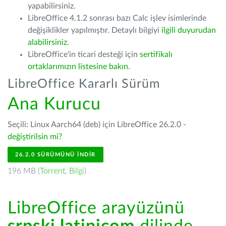
yapabilirsiniz.
LibreOffice 4.1.2 sonrası bazı Calc işlev isimlerinde
değişiklikler yapılmıştır. Detaylı bilgiyi
ilgili duyurudan
alabilirsiniz.
LibreOffice'in ticari desteği için
sertifikalı
ortaklarımızın listesine bakın
.
LibreOffice Kararlı Sürüm
Ana Kurucu
Seçili: Linux Aarch64 (deb) için LibreOffice 26.2.0 -
değiştirilsin mi?
26.2.0 SÜRÜMÜNÜ İNDIR
196 MB (
Torrent
,
Bilgi
)
LibreOffice arayüzünü