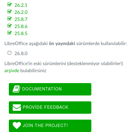
26.2.1
26.2.0
25.8.7
25.8.6
25.8.5
LibreOffice aşağıdaki
ön yayındaki
sürümlerde kullanılabilir:
26.8.0
LibreOffice'in eski sürümlerini (desteklenmiyor olabilirler!)
arşivde
bulabilirsiniz
DOCUMENTATION
PROVIDE FEEDBACK
JOIN THE PROJECT!