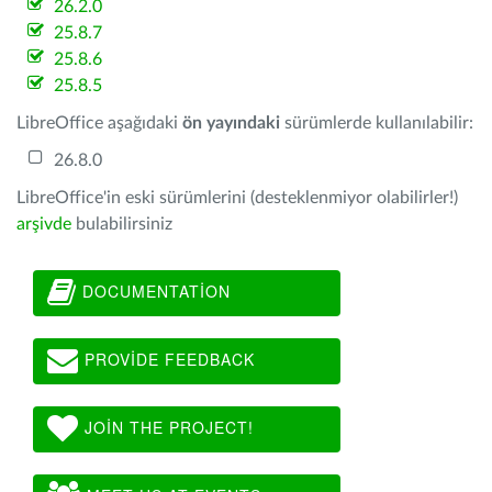
26.2.0
25.8.7
25.8.6
25.8.5
LibreOffice aşağıdaki
ön yayındaki
sürümlerde kullanılabilir:
26.8.0
LibreOffice'in eski sürümlerini (desteklenmiyor olabilirler!)
arşivde
bulabilirsiniz
DOCUMENTATION
PROVIDE FEEDBACK
JOIN THE PROJECT!