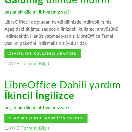
Gàidhlig
dilinde indirin
başka bir dile mi ihtiyacınız var?
LibreOffice'i doğrudan kendi dilinizde indirebilirsiniz.
Aşağıdaki düğme, sadece dilinizdeki kullanıcı arayüzünü
indirecektir. Henüz yapmadıysanız, LibreOffice Temel
yazılım paketini indirmelisiniz (yukarıda).
ÇEVIRILMIŞ KULLANICI ARAYÜZÜ
1.3 MB (
Torrent
,
Bilgi
)
LibreOffice Dahili yardım
İkincil İngilizce
başka bir dile mi ihtiyacınız var?
ÇEVRIMDIŞI KULLANIM IÇIN YARDIM
1.8 MB (
Torrent
,
Bilgi
)