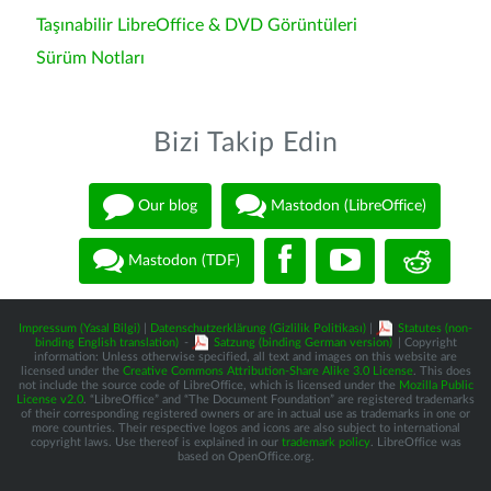
Taşınabilir LibreOffice & DVD Görüntüleri
Sürüm Notları
Bizi Takip Edin
Our blog
Mastodon (LibreOffice)
Mastodon (TDF)
Impressum (Yasal Bilgi)
|
Datenschutzerklärung (Gizlilik Politikası)
|
Statutes (non-
binding English translation)
-
Satzung (binding German version)
| Copyright
information: Unless otherwise specified, all text and images on this website are
licensed under the
Creative Commons Attribution-Share Alike 3.0 License
. This does
not include the source code of LibreOffice, which is licensed under the
Mozilla Public
License v2.0
. “LibreOffice” and “The Document Foundation” are registered trademarks
of their corresponding registered owners or are in actual use as trademarks in one or
more countries. Their respective logos and icons are also subject to international
copyright laws. Use thereof is explained in our
trademark policy
. LibreOffice was
based on OpenOffice.org.