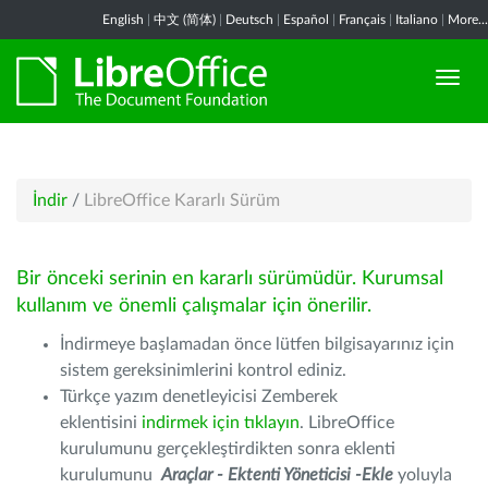
English
|
中文 (简体)
|
Deutsch
|
Español
|
Français
|
Italiano
|
More...
İndir
/
LibreOffice Kararlı Sürüm
Bir önceki serinin en kararlı sürümüdür. Kurumsal
kullanım ve önemli çalışmalar için önerilir.
İndirmeye başlamadan önce lütfen bilgisayarınız için
sistem gereksinimlerini kontrol ediniz.
Türkçe yazım denetleyicisi Zemberek
eklentisini
indirmek için tıklayın
. LibreOffice
kurulumunu gerçekleştirdikten sonra eklenti
kurulumunu
Araçlar - Ektenti Yöneticisi -Ekle
yoluyla