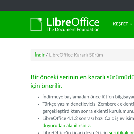
KEŞFET
İndir
/
LibreOffice Kararlı Sürüm
Bir önceki serinin en kararlı sürümüd
için önerilir.
İndirmeye başlamadan önce lütfen bilgisayarı
Türkçe yazım denetleyicisi Zemberek eklenti
gerçekleştirdikten sonra eklenti kurulumu
LibreOffice 4.1.2 sonrası bazı Calc işlev isiml
duyurudan alabilirsiniz.
LibreOffice'in ticari desteği için
sertifikalı o