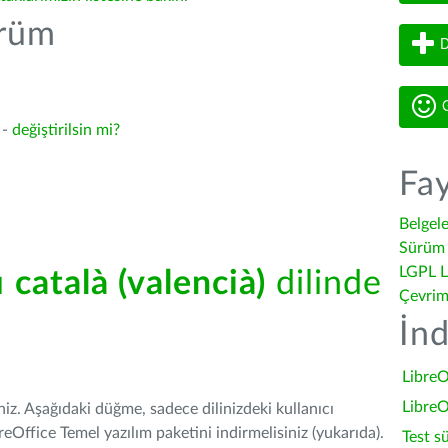
ürüm
D
G
 -
değiştirilsin mi?
Fay
Belgel
Sürüm 
LGPL L
ü
català (valencià)
dilinde
Çevrim
İnd
LibreO
LibreO
iniz. Aşağıdaki düğme, sadece dilinizdeki kullanıcı
Office Temel yazılım paketini indirmelisiniz (yukarıda).
Test s