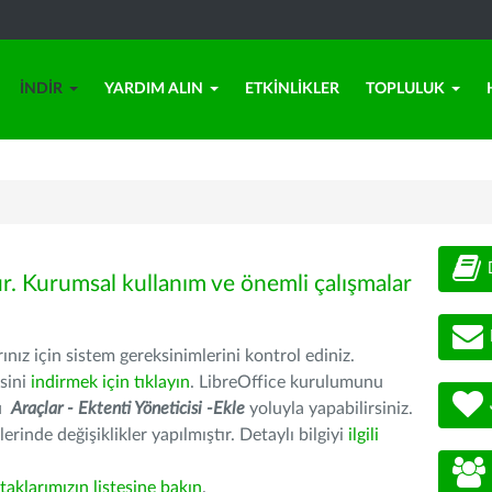
İNDIR
YARDIM ALIN
ETKINLIKLER
TOPLULUK
ür. Kurumsal kullanım ve önemli çalışmalar
nız için sistem gereksinimlerini kontrol ediniz.
sini
indirmek için tıklayın
. LibreOffice kurulumunu
nu
Araçlar - Ektenti Yöneticisi -Ekle
yoluyla yapabilirsiniz.
erinde değişiklikler yapılmıştır. Detaylı bilgiyi
ilgili
rtaklarımızın listesine bakın
.