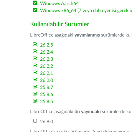
Windows Aarch64
Windows x86_64 (7 veya daha yenisi gereklid
Kullanılabilir Sürümler
LibreOffice aşağıdaki
yayımlanmış
sürümlerde kulla
26.2.5
26.2.4
26.2.3
26.2.2
26.2.1
26.2.0
25.8.7
25.8.6
25.8.5
LibreOffice aşağıdaki
ön yayındaki
sürümlerde kull
26.8.0
LibreOffice'in eski sürümlerini (desteklenmiyor ola