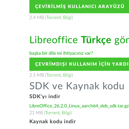
ÇEVIRILMIŞ KULLANICI ARAYÜZÜ
2.4 MB (
Torrent
,
Bilgi
)
Libreoffice
Türkçe
göm
başka bir dile mi ihtiyacınız var?
ÇEVRIMDIŞI KULLANIM IÇIN YARD
2.5 MB (
Torrent
,
Bilgi
)
SDK ve Kaynak kodu
SDK'yı indir
LibreOffice_26.2.0_Linux_aarch64_deb_sdk.tar.gz
21 MB (
Torrent
,
Bilgi
)
Kaynak kodu indir