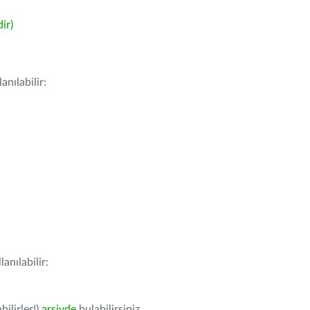
ir)
nılabilir:
anılabilir:
bilirler!)
arşivde
bulabilirsiniz