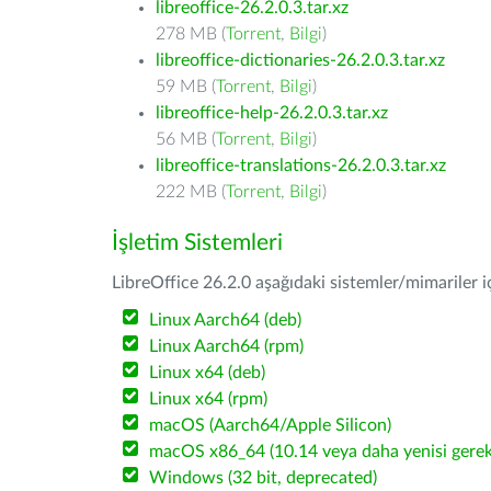
libreoffice-26.2.0.3.tar.xz
278 MB (
Torrent
,
Bilgi
)
libreoffice-dictionaries-26.2.0.3.tar.xz
59 MB (
Torrent
,
Bilgi
)
libreoffice-help-26.2.0.3.tar.xz
56 MB (
Torrent
,
Bilgi
)
libreoffice-translations-26.2.0.3.tar.xz
222 MB (
Torrent
,
Bilgi
)
İşletim Sistemleri
LibreOffice 26.2.0 aşağıdaki sistemler/mimariler iç
Linux Aarch64 (deb)
Linux Aarch64 (rpm)
Linux x64 (deb)
Linux x64 (rpm)
macOS (Aarch64/Apple Silicon)
macOS x86_64 (10.14 veya daha yenisi gerekl
Windows (32 bit, deprecated)