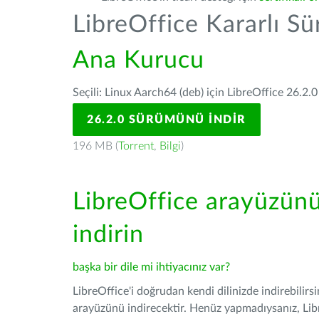
LibreOffice Kararlı S
Ana Kurucu
Seçili: Linux Aarch64 (deb) için LibreOffice 26.2.0
26.2.0 SÜRÜMÜNÜ İNDIR
196 MB (
Torrent
,
Bilgi
)
LibreOffice arayüzün
indirin
başka bir dile mi ihtiyacınız var?
LibreOffice'i doğrudan kendi dilinizde indirebilirs
arayüzünü indirecektir. Henüz yapmadıysanız, Libre