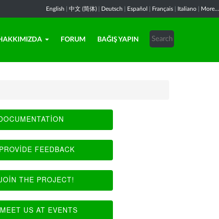
English
|
中文 (简体)
|
Deutsch
|
Español
|
Français
|
Italiano
|
More...
HAKKIMIZDA
FORUM
BAĞIŞ YAPIN
DOCUMENTATION
PROVIDE FEEDBACK
JOIN THE PROJECT!
MEET US AT EVENTS