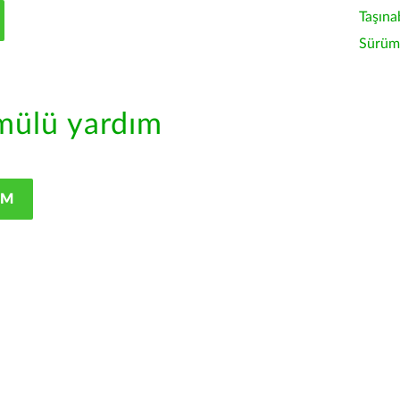
Taşına
Sürüm 
ülü yardım
IM