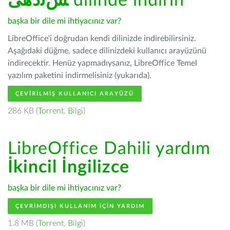
ﺲﻧﺩھی
dilinde indirin
başka bir dile mi ihtiyacınız var?
LibreOffice'i doğrudan kendi dilinizde indirebilirsiniz.
Aşağıdaki düğme, sadece dilinizdeki kullanıcı arayüzünü
indirecektir. Henüz yapmadıysanız, LibreOffice Temel
yazılım paketini indirmelisiniz (yukarıda).
ÇEVIRILMIŞ KULLANICI ARAYÜZÜ
286 KB (
Torrent
,
Bilgi
)
LibreOffice Dahili yardım
İkincil İngilizce
başka bir dile mi ihtiyacınız var?
ÇEVRIMDIŞI KULLANIM IÇIN YARDIM
1.8 MB (
Torrent
,
Bilgi
)