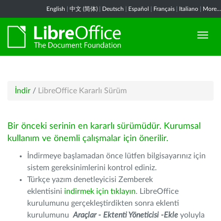
English
|
中文 (简体)
|
Deutsch
|
Español
|
Français
|
Italiano
|
More...
İndir
/
LibreOffice Kararlı Sürüm
Bir önceki serinin en kararlı sürümüdür. Kurumsal
kullanım ve önemli çalışmalar için önerilir.
İndirmeye başlamadan önce lütfen bilgisayarınız için
sistem gereksinimlerini kontrol ediniz.
Türkçe yazım denetleyicisi Zemberek
eklentisini
indirmek için tıklayın
. LibreOffice
kurulumunu gerçekleştirdikten sonra eklenti
kurulumunu
Araçlar - Ektenti Yöneticisi -Ekle
yoluyla