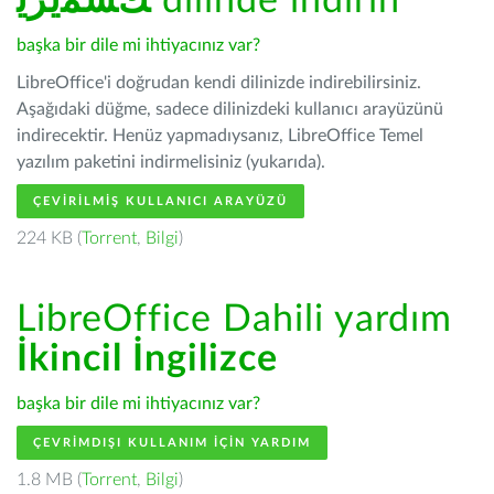
ﻚﺸﻤﻳﺮﻳ
dilinde indirin
başka bir dile mi ihtiyacınız var?
LibreOffice'i doğrudan kendi dilinizde indirebilirsiniz.
Aşağıdaki düğme, sadece dilinizdeki kullanıcı arayüzünü
indirecektir. Henüz yapmadıysanız, LibreOffice Temel
yazılım paketini indirmelisiniz (yukarıda).
ÇEVIRILMIŞ KULLANICI ARAYÜZÜ
224 KB (
Torrent
,
Bilgi
)
LibreOffice Dahili yardım
İkincil İngilizce
başka bir dile mi ihtiyacınız var?
ÇEVRIMDIŞI KULLANIM IÇIN YARDIM
1.8 MB (
Torrent
,
Bilgi
)