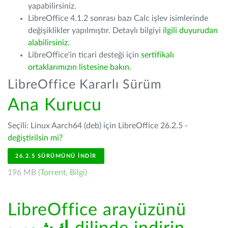
yapabilirsiniz.
LibreOffice 4.1.2 sonrası bazı Calc işlev isimlerinde
değişiklikler yapılmıştır. Detaylı bilgiyi
ilgili duyurudan
alabilirsiniz.
LibreOffice'in ticari desteği için
sertifikalı
ortaklarımızın listesine bakın
.
LibreOffice Kararlı Sürüm
Ana Kurucu
Seçili: Linux Aarch64 (deb) için LibreOffice 26.2.5 -
değiştirilsin mi?
26.2.5 SÜRÜMÜNÜ İNDIR
196 MB (
Torrent
,
Bilgi
)
LibreOffice arayüzünü