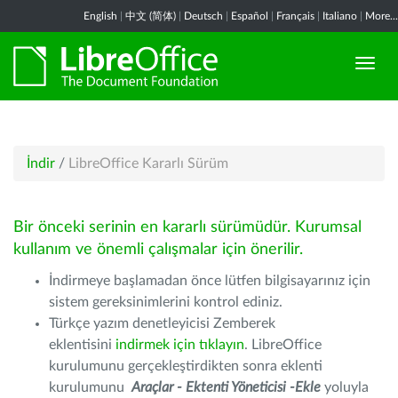
English
|
中文 (简体)
|
Deutsch
|
Español
|
Français
|
Italiano
|
More...
İndir
/
LibreOffice Kararlı Sürüm
Bir önceki serinin en kararlı sürümüdür. Kurumsal
kullanım ve önemli çalışmalar için önerilir.
İndirmeye başlamadan önce lütfen bilgisayarınız için
sistem gereksinimlerini kontrol ediniz.
Türkçe yazım denetleyicisi Zemberek
eklentisini
indirmek için tıklayın
. LibreOffice
kurulumunu gerçekleştirdikten sonra eklenti
kurulumunu
Araçlar - Ektenti Yöneticisi -Ekle
yoluyla