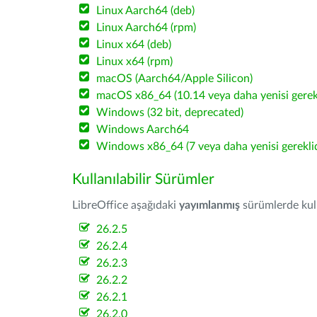
Linux Aarch64 (deb)
Linux Aarch64 (rpm)
Linux x64 (deb)
Linux x64 (rpm)
macOS (Aarch64/Apple Silicon)
macOS x86_64 (10.14 veya daha yenisi gerekl
Windows (32 bit, deprecated)
Windows Aarch64
Windows x86_64 (7 veya daha yenisi gereklid
Kullanılabilir Sürümler
LibreOffice aşağıdaki
yayımlanmış
sürümlerde kulla
26.2.5
26.2.4
26.2.3
26.2.2
26.2.1
26.2.0