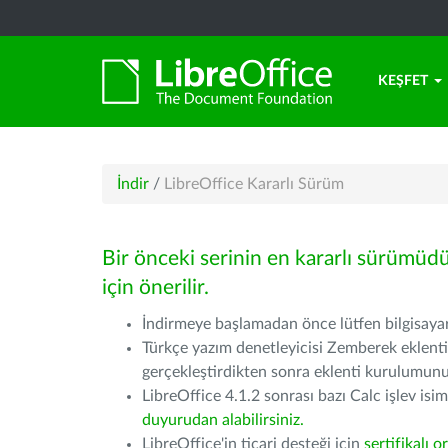
KEŞFET
İndir
/
LibreOffice Kararlı Sürüm
Bir önceki serinin en kararlı sürümüd
için önerilir.
İndirmeye başlamadan önce lütfen bilgisayarı
Türkçe yazım denetleyicisi Zemberek eklenti
gerçekleştirdikten sonra eklenti kurulumu
LibreOffice 4.1.2 sonrası bazı Calc işlev isiml
duyurudan alabilirsiniz.
LibreOffice'in ticari desteği için
sertifikalı o