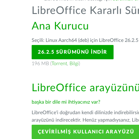
LibreOffice Kararlı S
Ana Kurucu
Seçili: Linux Aarch64 (deb) için LibreOffice 26.2.5
26.2.5 SÜRÜMÜNÜ İNDIR
196 MB (
Torrent
,
Bilgi
)
LibreOffice arayüzün
başka bir dile mi ihtiyacınız var?
LibreOffice'i doğrudan kendi dilinizde indirebilirs
arayüzünü indirecektir. Henüz yapmadıysanız, Libre
ÇEVIRILMIŞ KULLANICI ARAYÜZÜ