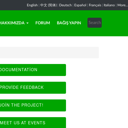
English
|
中文 (简体)
|
Deutsch
|
Español
|
Français
|
Italiano
|
More...
HAKKIMIZDA
FORUM
BAĞIŞ YAPIN
DOCUMENTATION
PROVIDE FEEDBACK
JOIN THE PROJECT!
MEET US AT EVENTS