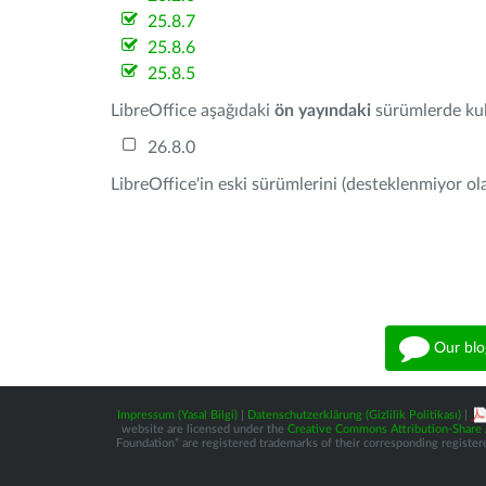
25.8.7
25.8.6
25.8.5
LibreOffice aşağıdaki
ön yayındaki
sürümlerde kull
26.8.0
LibreOffice'in eski sürümlerini (desteklenmiyor ola
Our blo
Impressum (Yasal Bilgi)
|
Datenschutzerklärung (Gizlilik Politikası)
|
website are licensed under the
Creative Commons Attribution-Share A
Foundation” are registered trademarks of their corresponding registere