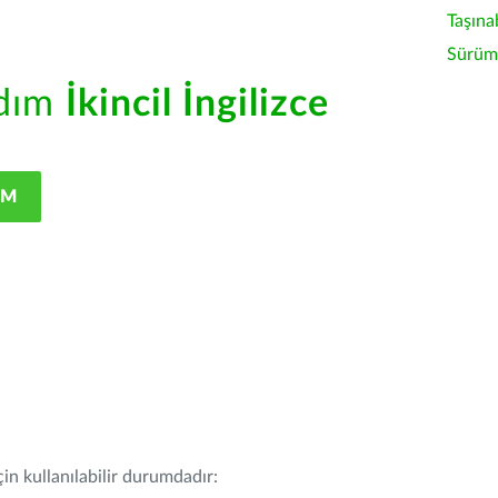
Taşına
Sürüm 
rdım
İkincil İngilizce
IM
in kullanılabilir durumdadır: