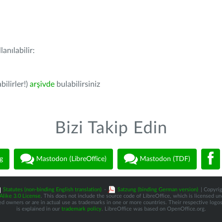
anılabilir:
bilirler!)
arşivde
bulabilirsiniz
Bizi Takip Edin
g
Mastodon (LibreOffice)
Mastodon (TDF)
Statutes (non-binding English translation)
-
Satzung (binding German version)
| Copyrig
like 3.0 License
. This does not include the source code of LibreOffice, which is licensed u
d owners or are in actual use as trademarks in one or more countries. Their respective logos 
is explained in our
trademark policy
. LibreOffice was based on OpenOffice.org.