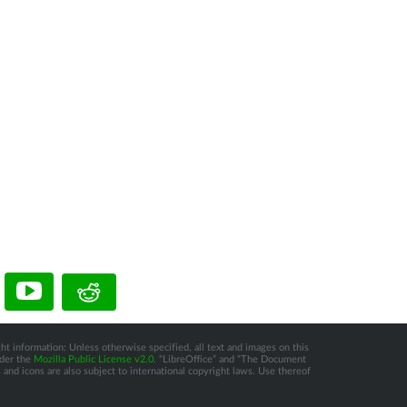
ht information: Unless otherwise specified, all text and images on this
nder the
Mozilla Public License v2.0
. “LibreOffice” and “The Document
and icons are also subject to international copyright laws. Use thereof