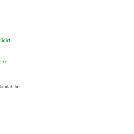
idir)
ir)
nılabilir: