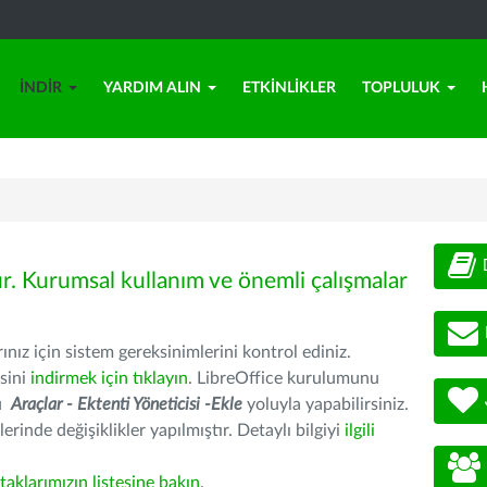
İNDIR
YARDIM ALIN
ETKINLIKLER
TOPLULUK
ür. Kurumsal kullanım ve önemli çalışmalar
nız için sistem gereksinimlerini kontrol ediniz.
sini
indirmek için tıklayın
. LibreOffice kurulumunu
nu
Araçlar - Ektenti Yöneticisi -Ekle
yoluyla yapabilirsiniz.
erinde değişiklikler yapılmıştır. Detaylı bilgiyi
ilgili
rtaklarımızın listesine bakın
.