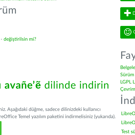
ürüm
D
G
 -
değiştirilsin mi?
Fay
Belgel
Sürüm 
LGPL L
ü
avañe’ẽ
dilinde indirin
Çevrim
İnd
iniz. Aşağıdaki düğme, sadece dilinizdeki kullanıcı
LibreO
Office Temel yazılım paketini indirmelisiniz (yukarıda).
LibreO
Test s