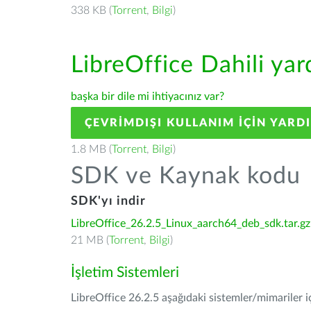
338 KB (
Torrent
,
Bilgi
)
LibreOffice Dahili ya
başka bir dile mi ihtiyacınız var?
ÇEVRIMDIŞI KULLANIM IÇIN YARD
1.8 MB (
Torrent
,
Bilgi
)
SDK ve Kaynak kodu
SDK'yı indir
LibreOffice_26.2.5_Linux_aarch64_deb_sdk.tar.gz
21 MB (
Torrent
,
Bilgi
)
İşletim Sistemleri
LibreOffice 26.2.5 aşağıdaki sistemler/mimariler iç