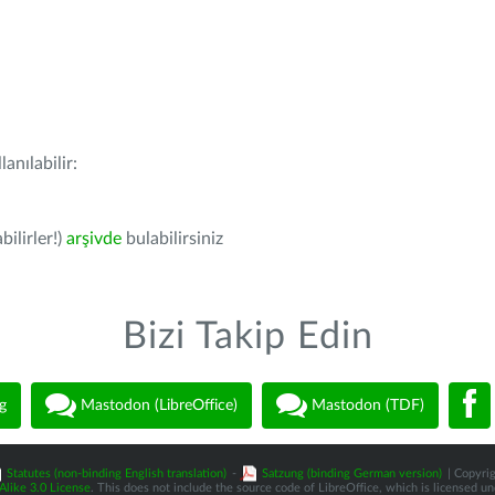
anılabilir:
bilirler!)
arşivde
bulabilirsiniz
Bizi Takip Edin
g
Mastodon (LibreOffice)
Mastodon (TDF)
Statutes (non-binding English translation)
-
Satzung (binding German version)
| Copyrig
like 3.0 License
. This does not include the source code of LibreOffice, which is licensed u