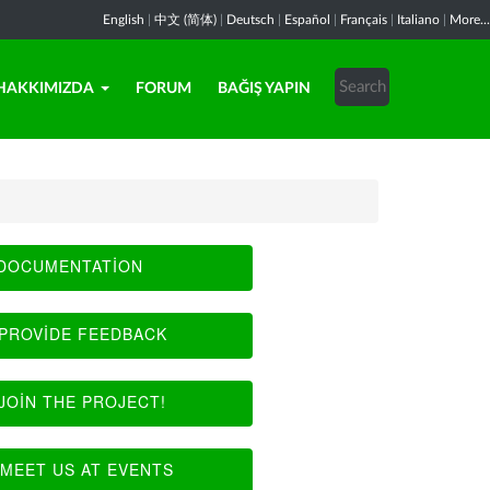
English
|
中文 (简体)
|
Deutsch
|
Español
|
Français
|
Italiano
|
More...
HAKKIMIZDA
FORUM
BAĞIŞ YAPIN
DOCUMENTATION
PROVIDE FEEDBACK
JOIN THE PROJECT!
MEET US AT EVENTS