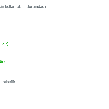
in kullanılabilir durumdadır:
idir)
ir)
nılabilir: