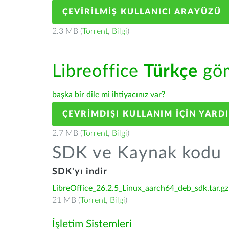
ÇEVIRILMIŞ KULLANICI ARAYÜZÜ
2.3 MB (
Torrent
,
Bilgi
)
Libreoffice
Türkçe
göm
başka bir dile mi ihtiyacınız var?
ÇEVRIMDIŞI KULLANIM IÇIN YARD
2.7 MB (
Torrent
,
Bilgi
)
SDK ve Kaynak kodu
SDK'yı indir
LibreOffice_26.2.5_Linux_aarch64_deb_sdk.tar.gz
21 MB (
Torrent
,
Bilgi
)
İşletim Sistemleri