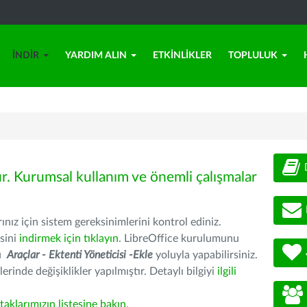
İNDIR
YARDIM ALIN
ETKINLIKLER
TOPLULUK
ür. Kurumsal kullanım ve önemli çalışmalar
nız için sistem gereksinimlerini kontrol ediniz.
sini
indirmek için tıklayın
. LibreOffice kurulumunu
nu
Araçlar - Ektenti Yöneticisi -Ekle
yoluyla yapabilirsiniz.
erinde değişiklikler yapılmıştır. Detaylı bilgiyi
ilgili
rtaklarımızın listesine bakın
.