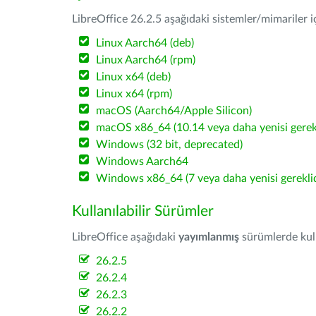
LibreOffice 26.2.5 aşağıdaki sistemler/mimariler iç
Linux Aarch64 (deb)
Linux Aarch64 (rpm)
Linux x64 (deb)
Linux x64 (rpm)
macOS (Aarch64/Apple Silicon)
macOS x86_64 (10.14 veya daha yenisi gerekl
Windows (32 bit, deprecated)
Windows Aarch64
Windows x86_64 (7 veya daha yenisi gereklid
Kullanılabilir Sürümler
LibreOffice aşağıdaki
yayımlanmış
sürümlerde kulla
26.2.5
26.2.4
26.2.3
26.2.2