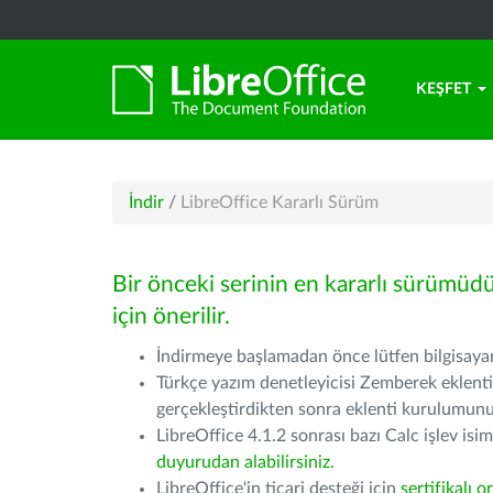
KEŞFET
İndir
/
LibreOffice Kararlı Sürüm
Bir önceki serinin en kararlı sürümüd
için önerilir.
İndirmeye başlamadan önce lütfen bilgisayarı
Türkçe yazım denetleyicisi Zemberek eklenti
gerçekleştirdikten sonra eklenti kurulumu
LibreOffice 4.1.2 sonrası bazı Calc işlev isiml
duyurudan alabilirsiniz.
LibreOffice'in ticari desteği için
sertifikalı o