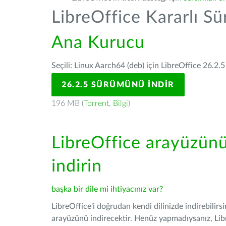
LibreOffice Kararlı S
Ana Kurucu
Seçili: Linux Aarch64 (deb) için LibreOffice 26.2.5
26.2.5 SÜRÜMÜNÜ İNDIR
196 MB (
Torrent
,
Bilgi
)
LibreOffice arayüzün
indirin
başka bir dile mi ihtiyacınız var?
LibreOffice'i doğrudan kendi dilinizde indirebilirs
arayüzünü indirecektir. Henüz yapmadıysanız, Libre