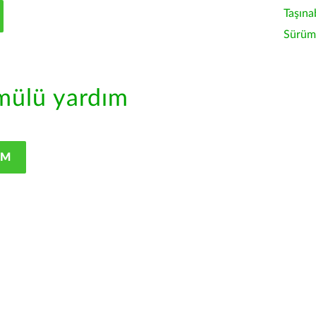
Taşına
Sürüm 
ülü yardım
IM