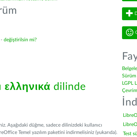
ürüm
D
G
 -
değiştirilsin mi?
Fay
Belgel
Sürüm 
LGPL L
ü
ελληνικά
dilinde
Çevrim
İnd
LibreO
LibreO
iniz. Aşağıdaki düğme, sadece dilinizdeki kullanıcı
Office Temel yazılım paketini indirmelisiniz (yukarıda).
Test s