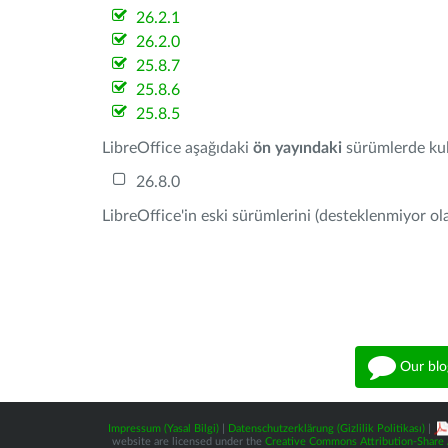
26.2.1
26.2.0
25.8.7
25.8.6
25.8.5
LibreOffice aşağıdaki
ön yayındaki
sürümlerde kull
26.8.0
LibreOffice'in eski sürümlerini (desteklenmiyor ola
Our blo
Impressum (Yasal Bilgi)
|
Datenschutzerklärung (Gizlilik Politikası)
|
website are licensed under the
Creative Commons Attribution-Share A