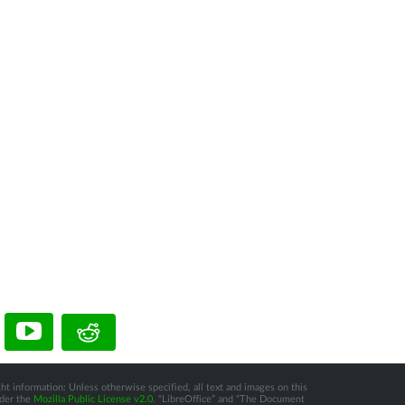
ht information: Unless otherwise specified, all text and images on this
nder the
Mozilla Public License v2.0
. “LibreOffice” and “The Document