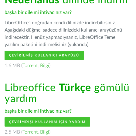
Nederlands
dilinde indirin
başka bir dile mi ihtiyacınız var?
LibreOffice'i doğrudan kendi dilinizde indirebilirsiniz.
Aşağıdaki düğme, sadece dilinizdeki kullanıcı arayüzünü
indirecektir. Henüz yapmadıysanız, LibreOffice Temel
yazılım paketini indirmelisiniz (yukarıda).
ÇEVIRILMIŞ KULLANICI ARAYÜZÜ
1.6 MB (
Torrent
,
Bilgi
)
Libreoffice
Türkçe
gömülü
yardım
başka bir dile mi ihtiyacınız var?
ÇEVRIMDIŞI KULLANIM IÇIN YARDIM
2.5 MB (
Torrent
,
Bilgi
)