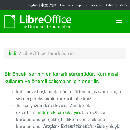
English
|
中文 (简体)
|
Deutsch
|
Español
|
Français
|
Italiano
|
More...
İndir
/
LibreOffice Kararlı Sürüm
Bir önceki serinin en kararlı sürümüdür. Kurumsal
kullanım ve önemli çalışmalar için önerilir.
İndirmeye başlamadan önce lütfen bilgisayarınız için
sistem gereksinimlerini kontrol ediniz.
Türkçe yazım denetleyicisi Zemberek
eklentisini
indirmek için tıklayın
. LibreOffice
kurulumunu gerçekleştirdikten sonra eklenti
kurulumunu
Araçlar - Ektenti Yöneticisi -Ekle
yoluyla