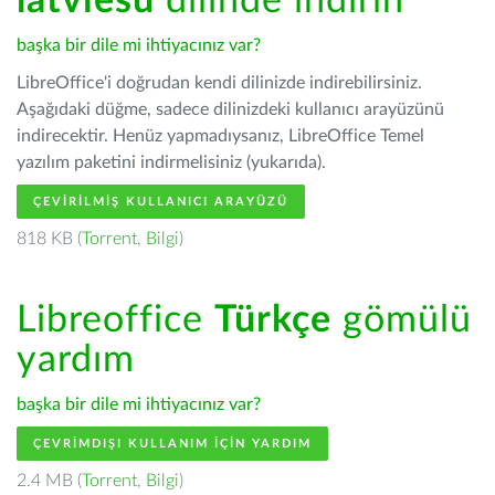
latviešu
dilinde indirin
başka bir dile mi ihtiyacınız var?
LibreOffice'i doğrudan kendi dilinizde indirebilirsiniz.
Aşağıdaki düğme, sadece dilinizdeki kullanıcı arayüzünü
indirecektir. Henüz yapmadıysanız, LibreOffice Temel
yazılım paketini indirmelisiniz (yukarıda).
ÇEVIRILMIŞ KULLANICI ARAYÜZÜ
818 KB (
Torrent
,
Bilgi
)
Libreoffice
Türkçe
gömülü
yardım
başka bir dile mi ihtiyacınız var?
ÇEVRIMDIŞI KULLANIM IÇIN YARDIM
2.4 MB (
Torrent
,
Bilgi
)