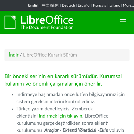
English
|
中文 (简体)
|
Deutsch
|
Español
|
Français
|
Italiano
|
More...
İndir
/
LibreOffice Kararlı Sürüm
Bir önceki serinin en kararlı sürümüdür. Kurumsal
kullanım ve önemli çalışmalar için önerilir.
İndirmeye başlamadan önce lütfen bilgisayarınız için
sistem gereksinimlerini kontrol ediniz.
Türkçe yazım denetleyicisi Zemberek
eklentisini
indirmek için tıklayın
. LibreOffice
kurulumunu gerçekleştirdikten sonra eklenti
kurulumunu
Araçlar - Ektenti Yöneticisi -Ekle
yoluyla