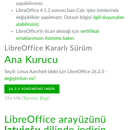
yapabilirsiniz.
LibreOffice 4.1.2 sonrası bazı Calc işlev isimlerinde
değişiklikler yapılmıştır. Detaylı bilgiyi
ilgili duyurudan
alabilirsiniz.
LibreOffice'in ticari desteği için
sertifikalı
ortaklarımızın listesine bakın
.
LibreOffice Kararlı Sürüm
Ana Kurucu
Seçili: Linux Aarch64 (deb) için LibreOffice 26.2.5 -
değiştirilsin mi?
26.2.5 SÜRÜMÜNÜ İNDIR
196 MB (
Torrent
,
Bilgi
)
LibreOffice arayüzünü