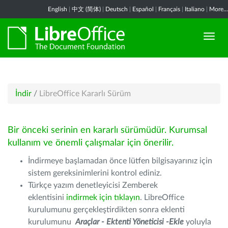
English
|
中文 (简体)
|
Deutsch
|
Español
|
Français
|
Italiano
|
More...
İndir
/
LibreOffice Kararlı Sürüm
Bir önceki serinin en kararlı sürümüdür. Kurumsal
kullanım ve önemli çalışmalar için önerilir.
İndirmeye başlamadan önce lütfen bilgisayarınız için
sistem gereksinimlerini kontrol ediniz.
Türkçe yazım denetleyicisi Zemberek
eklentisini
indirmek için tıklayın
. LibreOffice
kurulumunu gerçekleştirdikten sonra eklenti
kurulumunu
Araçlar - Ektenti Yöneticisi -Ekle
yoluyla