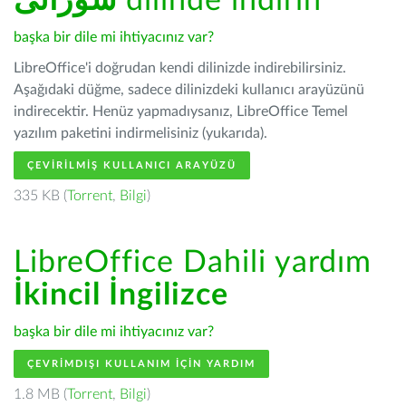
سۆرانی
dilinde indirin
başka bir dile mi ihtiyacınız var?
LibreOffice'i doğrudan kendi dilinizde indirebilirsiniz.
Aşağıdaki düğme, sadece dilinizdeki kullanıcı arayüzünü
indirecektir. Henüz yapmadıysanız, LibreOffice Temel
yazılım paketini indirmelisiniz (yukarıda).
ÇEVIRILMIŞ KULLANICI ARAYÜZÜ
335 KB (
Torrent
,
Bilgi
)
LibreOffice Dahili yardım
İkincil İngilizce
başka bir dile mi ihtiyacınız var?
ÇEVRIMDIŞI KULLANIM IÇIN YARDIM
1.8 MB (
Torrent
,
Bilgi
)