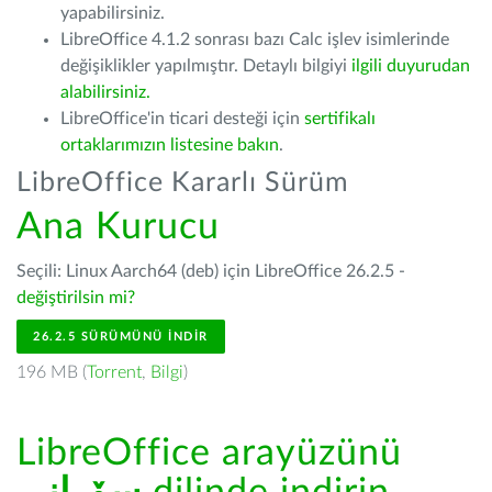
yapabilirsiniz.
LibreOffice 4.1.2 sonrası bazı Calc işlev isimlerinde
değişiklikler yapılmıştır. Detaylı bilgiyi
ilgili duyurudan
alabilirsiniz.
LibreOffice'in ticari desteği için
sertifikalı
ortaklarımızın listesine bakın
.
LibreOffice Kararlı Sürüm
Ana Kurucu
Seçili: Linux Aarch64 (deb) için LibreOffice 26.2.5 -
değiştirilsin mi?
26.2.5 SÜRÜMÜNÜ İNDIR
196 MB (
Torrent
,
Bilgi
)
LibreOffice arayüzünü